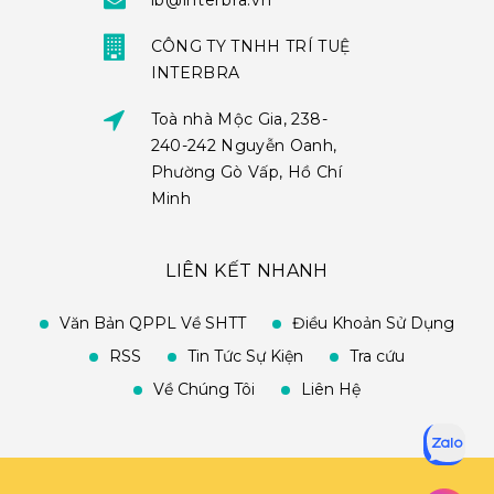
ib@interbra.vn
CÔNG TY TNHH TRÍ TUỆ
INTERBRA
Toà nhà Mộc Gia, 238-
240-242 Nguyễn Oanh,
Phường Gò Vấp, Hồ Chí
Minh
LIÊN KẾT NHANH
Văn Bản QPPL Về SHTT
Điều Khoản Sử Dụng
RSS
Tin Tức Sự Kiện
Tra cứu
Về Chúng Tôi
Liên Hệ