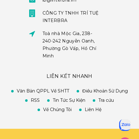
ib@interbra.vn
CÔNG TY TNHH TRÍ TUỆ
INTERBRA
Toà nhà Mộc Gia, 238-
240-242 Nguyễn Oanh,
Phường Gò Vấp, Hồ Chí
Minh
LIÊN KẾT NHANH
Văn Bản QPPL Về SHTT
Điều Khoản Sử Dụng
RSS
Tin Tức Sự Kiện
Tra cứu
Về Chúng Tôi
Liên Hệ