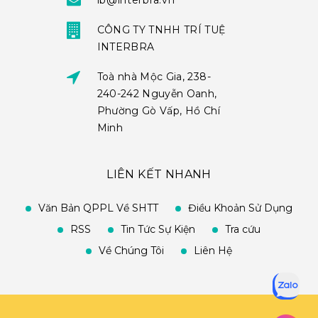
ib@interbra.vn
CÔNG TY TNHH TRÍ TUỆ
INTERBRA
Toà nhà Mộc Gia, 238-
240-242 Nguyễn Oanh,
Phường Gò Vấp, Hồ Chí
Minh
LIÊN KẾT NHANH
Văn Bản QPPL Về SHTT
Điều Khoản Sử Dụng
RSS
Tin Tức Sự Kiện
Tra cứu
Về Chúng Tôi
Liên Hệ