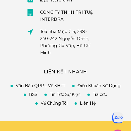
ib@interbra.vn
CÔNG TY TNHH TRÍ TUỆ
INTERBRA
Toà nhà Mộc Gia, 238-
240-242 Nguyễn Oanh,
Phường Gò Vấp, Hồ Chí
Minh
LIÊN KẾT NHANH
Văn Bản QPPL Về SHTT
Điều Khoản Sử Dụng
RSS
Tin Tức Sự Kiện
Tra cứu
Về Chúng Tôi
Liên Hệ