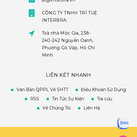
ib@interbra.vn
CÔNG TY TNHH TRÍ TUỆ
INTERBRA
Toà nhà Mộc Gia, 238-
240-242 Nguyễn Oanh,
Phường Gò Vấp, Hồ Chí
Minh
LIÊN KẾT NHANH
Văn Bản QPPL Về SHTT
Điều Khoản Sử Dụng
RSS
Tin Tức Sự Kiện
Tra cứu
Về Chúng Tôi
Liên Hệ