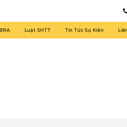
RBRA
Luật SHTT
Tin Tức Sự Kiện
Liê