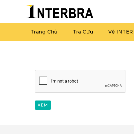
Trang Chủ
Tra Cứu
Về INTE