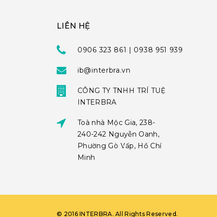
LIÊN HỆ
0906 323 861 | 0938 951 939
ib@interbra.vn
CÔNG TY TNHH TRÍ TUỆ
INTERBRA
Toà nhà Mộc Gia, 238-
240-242 Nguyễn Oanh,
Phường Gò Vấp, Hồ Chí
Minh
©
2016
INTERBRA
. All Rights Reserved.