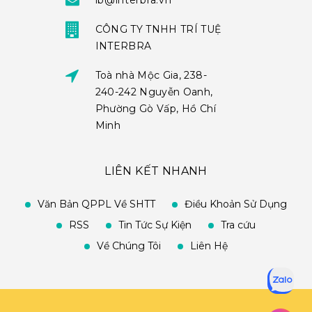
ib@interbra.vn
CÔNG TY TNHH TRÍ TUỆ
INTERBRA
Toà nhà Mộc Gia, 238-
240-242 Nguyễn Oanh,
Phường Gò Vấp, Hồ Chí
Minh
LIÊN KẾT NHANH
Văn Bản QPPL Về SHTT
Điều Khoản Sử Dụng
RSS
Tin Tức Sự Kiện
Tra cứu
Về Chúng Tôi
Liên Hệ